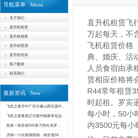
导航菜单 Menu
关于我们
直升机租赁飞
直升机租赁
万起每天，不
直升机销售
飞机租赁价格
直升机喷洒
典、婚庆、活
直升机培训
客户案例
人员食宿由承
联系我们
赁相应价格将
R44
常年租赁
3
最新资讯 New
时起租。罗宾
飞机之家空中广告引爆山西吕梁中...
每小时，
50
小
飞机之家集团正式签约独家承包运...
内
3500
元每小
阳泉一架价值500多万的红色罗...
济南一小伙新婚现场，租价值50...