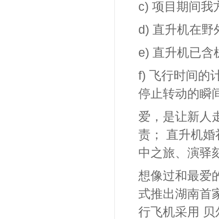
c)
项目期间我
d)
直升机在野
e)
直升机已含
f)
飞行时间的
停止转动的瞬
爱，是让新人
责；
直升机婚
中之旅、演驿
想像过和最爱
式推出湖南首家
行飞机采用
贝