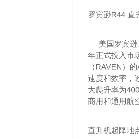
罗宾逊
R44
直
美国罗宾逊
年正式投入市
（
RAVEN
）的
速度和效率，
大爬升率为
40
商用和通用航
直升机起降地