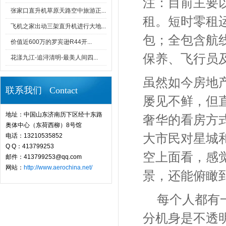
注：目前主要
张家口直升机草原天路空中旅游正...
租。短时零租
飞机之家出动三架直升机进行大地...
包；全包含航
价值近600万的罗宾逊R44开...
保养、飞行员
花漾九江-追浔清明-最美人间四...
虽然如今房地
联系我们 Contact
屡见不鲜，但
地址：中国山东济南历下区经十东路
奢华的看房方
奥体中心（东荷西柳）8号馆
大市民对星城
电话：13210535852
Q Q：413799253
空上面看，感
邮件：413799253@qq.com
网站：
http://www.aerochina.net/
景，还能俯瞰
每个人都有
分机身是不透