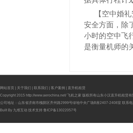
【空中婚礼
安全方面，除
小时的空中飞
是衡量机师的
网站首页
|
关于我们
|
联系我们
|
客户案例
|
直升机租赁
Copyright 2015
http://www.aerochina.net/
飞机之家 版权所有山东小汉直升机租赁有
公司地址：山东省济南市槐荫区齐州路2999号绿地中央广场B座2407-2408室 联系电话：
Built By
九维互动
技术支持
鲁ICP备13022057号