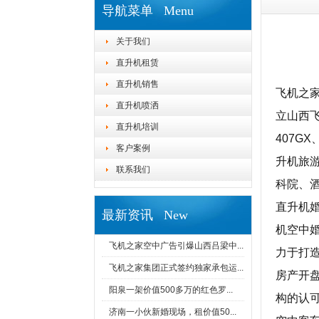
导航菜单 Menu
关于我们
直升机租赁
直升机销售
⻜机之家
直升机喷洒
立山⻄
直升机培训
407G
客户案例
升机旅
联系我们
科院、
直升机
最新资讯 New
机空中
飞机之家空中广告引爆山西吕梁中...
力于打
飞机之家集团正式签约独家承包运...
房产开
阳泉一架价值500多万的红色罗...
构的认可
济南一小伙新婚现场，租价值50...