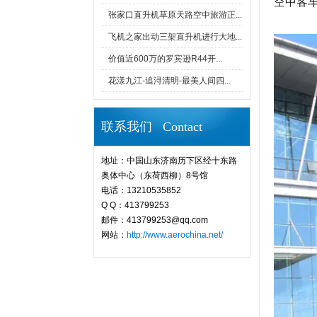
空中客⻋H
张家口直升机草原天路空中旅游正...
飞机之家出动三架直升机进行大地...
价值近600万的罗宾逊R44开...
花漾九江-追浔清明-最美人间四...
联系我们 Contact
地址：中国山东济南历下区经十东路
奥体中心（东荷西柳）8号馆
电话：13210535852
Q Q：413799253
邮件：413799253@qq.com
网站：
http://www.aerochina.net/