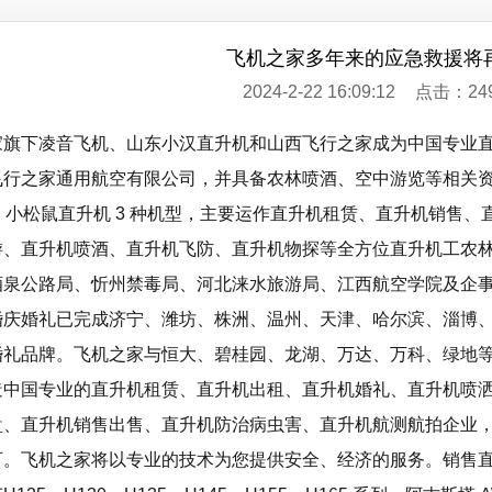
飞机之家多年来的应急救援将
2024-2-22 16:09:12
点击：24
旗下凌音⻜机、山东小汉直升机和山西飞行之家成为中国专业直升
⻜行之家通用航空有限公司，并具备农林喷酒、空中游览等相关资质
X、小松鼠直升机 3 种机型，主要运作直升机租赁、直升机销售
游、直升机喷酒、直升机⻜防、直升机物探等全方位直升机工农
酒泉公路局、忻州禁毒局、河北涞水旅游局、江⻄航空学院及企
婚庆婚礼已完成济宁、潍坊、株洲、温州、天津、哈尔滨、淄博
婚礼品牌。⻜机之家与恒大、碧桂园、⻰湖、万达、万科、绿地
造中国专业的直升机租赁、直升机出租、直升机婚礼、直升机喷
盘、直升机销售出售、直升机防治病虫害、直升机航测航拍企业
。⻜机之家将以专业的技术为您提供安全、经济的服务。销售直升机 R